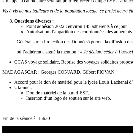
Un appel à candidature sera fait pour renforcer l’équipe ESF (J-Franço
Vis à vis de nos bailleurs et de la population locale, ce projet devra êtr
Questions diverses :
Point adhésion 2022 : environ 145 adhérents à ce jour.
Autorisation d’apparition des coordonnées des adhérents
Général sur la Protection des Données) permet la diffusion des 
où l’adhérent a signé la mention : «
Je déclare céder à l’as
CCAS voyage solidaire, Reprise des voyages solidaires pro
MADAGASCAR : Georges CONJARD, Gilbert PIOVAN
Accord pour le don de matériel pour le lycée Louis Lachena
Ukraine :
Don de matériel de la part d’ESF,
Insertion d’un logo de soutien sur le site web.
Fin de la séance à 15h30