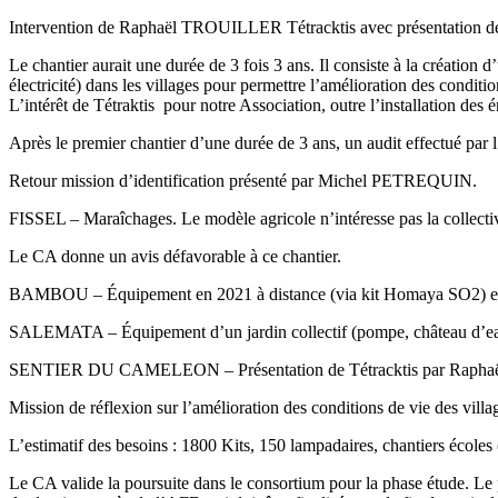
Intervention de Raphaël TROUILLER Tétracktis avec présentation de l
Le chantier aurait une durée de 3 fois 3 ans. Il consiste à la création 
électricité) dans les villages pour permettre l’amélioration des conditio
L’intérêt de Tétraktis pour notre Association, outre l’installation des 
Après le premier chantier d’une durée de 3 ans, un audit effectué pa
Retour mission d’identification présenté par Michel PETREQUIN.
FISSEL – Maraîchages. Le modèle agricole n’intéresse pas la collectivi
Le CA donne un avis défavorable à ce chantier.
BAMBOU – Équipement en 2021 à distance (via kit Homaya SO2) et lampa
SALEMATA – Équipement d’un jardin collectif (pompe, château d’eau et
SENTIER DU CAMELEON – Présentation de Tétracktis par Raphaël 
Mission de réflexion sur l’amélioration des conditions de vie des village
L’estimatif des besoins : 1800 Kits, 150 lampadaires, chantiers écoles 
Le CA valide la poursuite dans le consortium pour la phase étude