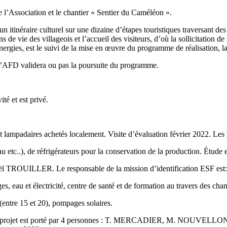
’Association et le chantier « Sentier du Caméléon ».
d’un itinéraire culturel sur une dizaine d’étapes touristiques traversant d
ns de vie des villageois et l’accueil des visiteurs, d’où la sollicitation 
énergies, est le suivi de la mise en œuvre du programme de réalisation, l
r l’AFD validera ou pas la poursuite du programme.
té et est privé.
daires achetés localement. Visite d’évaluation février 2022. Les popul
c..), de réfrigérateurs pour la conservation de la production. Étude 
TROUILLER. Le responsable de la mission d’identification ESF est
s, eau et électricité, centre de santé et de formation au travers des chan
(entre 15 et 20), pompages solaires.
. Le projet est porté par 4 personnes : T. MERCADIER, M. NOUVELLO