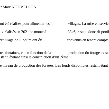
n par Marc NOUVELLON.
t été réalisés pour alimenter les 4 villages. La mise en service 
ravaux réalisés en 2021 se monte à 33k€, restent donc disponibl
ier village de Libouré ont été convenus en tenant compte des avi
ontaines, et, en fonction de la production du forage existant en 
 évitant ainsi la construction d’un 2ème.
 le niveau de production des forages. Les fonds disponibles restant étan