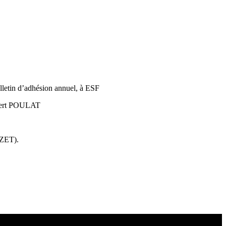
lletin d’adhésion annuel, à ESF
obert POULAT
IZET).