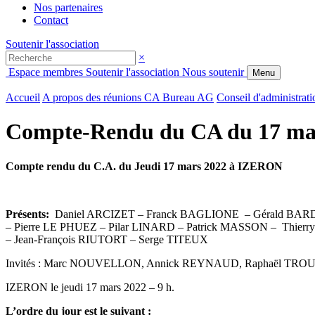
Nos partenaires
Contact
Soutenir l'association
×
Espace membres
Soutenir l'association
Nous soutenir
Menu
Accueil
A propos des réunions CA Bureau AG
Conseil d'administrati
Compte-Rendu du CA du 17 ma
Compte rendu du C.A. du Jeudi 17 mars 2022 à IZERON
Présents:
Daniel ARCIZET – Franck BAGLIONE – Gérald BAR
– Pierre LE PHUEZ – Pilar LINARD – Patrick MASSON – Thier
– Jean-François RIUTORT – Serge TITEUX
Invités : Marc NOUVELLON, Annick REYNAUD, Raphaël TRO
IZERON le jeudi 17 mars 2022 – 9 h.
L’ordre du jour est le suivant :