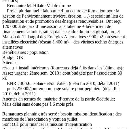
les docs)
Rencontre M. Hilaire Val de drome
Projet pluriannuel : fait partie d’un centre de formation pour la
gestion de l’environnement (rivière, érosion, …) et serait un lieu de
présentation et de promotion des énergies renouvelables. Ont reçu
120 000 $ de prix d’une assoc australienne + bénéficient de
financements administratifs ; dans e cadre du projet global, projet
Maison de Thiangol des Energies Alternatives : 900 m2 où seraient
installées électricité (réseau à 400 m) + des vitrines techno énergies
alternatives
Bénéficiaires : population
Budget OK
Attentes :
réseau + install intérieures (fourreaux déjà faits dans les bâtiments) :
Assez urgent : 2ème sem. 2010 ; cout budgété par l’association 30
k€
ENR : 30 k€ : solaire et/ou éolien (délai fin 2010, début 2011)
puits 25000l/jour en pompage solaire pour pépinière (délai fin
2010, début 2011)
Attentes en termes de maitrise d’œuvre de la partie électrique;
Mais délai sans doute pas à 6 mois près
Remarques planning très serré ; besoin mission identification : des
membres de l’association y vont en juillet
Sont OK pour financer la mission d’identification