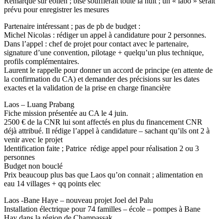
Remarque sur éolien ; bise soufflerait toute la nuit ; un « labo » serait
prévu pour enregistrer les mesures
Partenaire intéressant ; pas de pb de budget :
Michel Nicolas : rédiger un appel à candidature pour 2 personnes.
Dans l’appel : chef de projet pour contact avec le partenaire,
signature d’une convention, pilotage + quelqu’un plus technique,
profils complémentaires.
Laurent le rappelle pour donner un accord de principe (en attente de
la confirmation du CA) et demander des précisions sur les dates
exactes et la validation de la prise en charge financière
Laos – Luang Prabang
Fiche mission présentée au CA le 4 juin.
2500 € de la CNR lui sont affectés en plus du financement CNR
déjà attribué. Il rédige l’appel à candidature – sachant qu’ils ont 2 à
venir avec le projet
Identification faite ; Patrice rédige appel pour réalisation 2 ou 3
personnes
Budget non bouclé
Prix beaucoup plus bas que Laos qu’on connait ; alimentation en
eau 14 villages + qq points elec
Laos -Bane Haye – nouveau projet Joel del Palu
Installation électrique pour 74 familles – école – pompes à Bane
Hay dans la région de Champassak