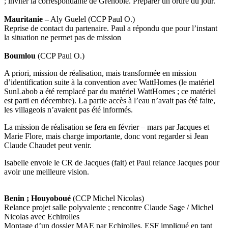
; inviter la correspondante de Grenoble. Préparer un ordre du jour.
Mauritanie –
Aly Guelel (CCP Paul O.)
Reprise de contact du partenaire. Paul a répondu que pour l’instant
la situation ne permet pas de mission
Boumlou
(CCP Paul O.)
A priori, mission de réalisation, mais transformée en mission
d’identification suite à la convention avec WattHomes (le matériel
SunLabob a été remplacé par du matériel WattHomes ; ce matériel
est parti en décembre). La partie accès à l’eau n’avait pas été faite,
les villageois n’avaient pas été informés.
La mission de réalisation se fera en février – mars par Jacques et
Marie Flore, mais charge importante, donc vont regarder si Jean
Claude Chaudet peut venir.
Isabelle envoie le CR de Jacques (fait) et Paul relance Jacques pour
avoir une meilleure vision.
Benin ; Houyoboué
(CCP Michel Nicolas)
Relance projet salle polyvalente ; rencontre Claude Sage / Michel
Nicolas avec Echirolles
Montage d’un dossier MAE par Echirolles. ESF impliqué en tant