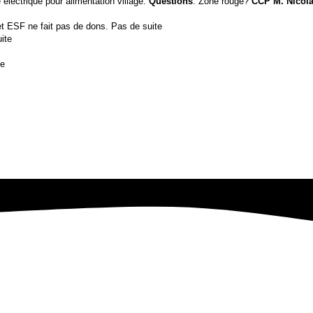
electrique pour alimentation village.
Questions
: Zone rouge?
CCP M. Nicol
 ESF ne fait pas de dons. Pas de suite
uite
te