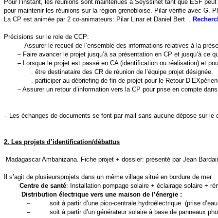
Pour l’instant, les réunions sont maintenues à Seyssinet tant que ESF peut 
pour maintenir les réunions sur la région grenobloise. Pilar vérifie avec G. 
La CP est animée par 2 co-animateurs: Pilar Linar et Daniel Bert .
Recherc
Précisions sur le role de CCP:
– Assurer le recueil de l’ensemble des informations relatives à la prése
– Faire avancer le projet jusqu’à sa présentation en CP et jusqu’à ce que 
– Lorsque le projet est passé en CA (identification ou réalisation) et pou
. être destinataire des CR de réunion de l’équipe projet désignée.
. participer au débriefing de fin de projet pour le Retour D’EXpérie
– Assurer un retour d’information vers la CP pour prise en compte dans 
– Les échanges de documents se font par mail sans aucune dépose sur le 
2. Les projets d’identification/débattus
Madagascar
Ambanizana
.
Fiche projet + dossier: présenté par Jean Bard
Il s’agit de plusieursprojets dans un même village situé en bordure de mer
C
entre de santé
: Installation pompage solaire + éclairage solaire + 
Distribution électrique vers une maison de l’énergie :
–
soit à partir d’une pico-centrale hydroélectrique
(prise d’ea
–
soit à partir d’un générateur solaire à base de panneaux ph