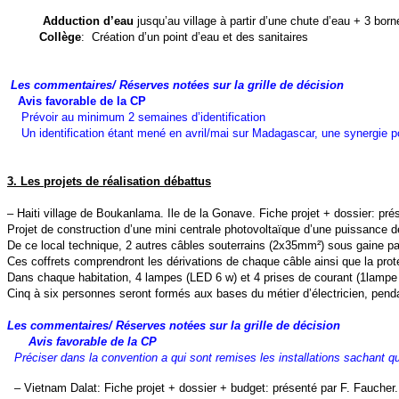
Adduction d’eau
jusqu’au village à partir d’une chute d’eau + 3 bor
Collège
:
Création d’un point d’eau et des sanitaires
Les commentaires/ Réserves notées sur la grille de décision
Avis favorable de la CP
Prévoir au minimum 2 semaines d’identification
Un identification étant mené en avril/mai sur Madagascar, une synergie po
3. Les projets de réalisation débattus
–
Haiti village de Boukanlama. Ile de la Gonave.
Fiche projet + dossier: pr
Projet de construction d’une mini centrale photovoltaïque d’une puissance de 
De ce local technique, 2 autres câbles souterrains (2x35mm²) sous gaine part
Ces coffrets comprendront les dérivations de chaque câble ainsi que la prote
Dans chaque habitation, 4 lampes (LED 6 w) et 4 prises de courant (1lampe et
Cinq à six personnes seront formés aux bases du métier d’électricien, penda
Les commentaires/ Réserves notées sur la grille de décision
Avis favorable de la CP
Préciser dans la convention a qui sont remises les installations sachant qu
– Vietnam Dalat
: Fiche projet + dossier + budget: présenté par F. Faucher.