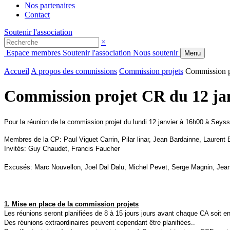
Nos partenaires
Contact
Soutenir l'association
×
Espace membres
Soutenir l'association
Nous soutenir
Menu
Accueil
A propos des commissions
Commission projets
Commission p
Commission projet CR du 12 ja
Pour la réunion de la commission projet du lundi 12 janvier à 16h00 à Seyssi
Membres de la CP: Paul Viguet Carrin, Pilar linar, Jean Bardainne, Laurent 
Invités: Guy Chaudet, Francis Faucher
Excusés: Marc Nouvellon, Joel Dal Dalu, Michel Pevet, Serge Magnin, Jean
1. Mise en place de la commission projets
Les réunions seront planifiées de 8 à 15 jours jours avant chaque CA soit en
Des réunions extraordinaires peuvent cependant être planifiées..