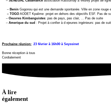
–
SENEGAL Casamance
association Kassumay à Veurey projet de ligne 
–
Benin
Gogonou qui est une demande spontanée. Ville en zone rouge et
– TOGO
AODET Kpalime: projet en dehors des objectifs ESF. Pas de s
–
Oeuvres Kimbanguistes
: pas de pays, pas clair, … Pas de suite
–
Amerique du sud
: Projet à confier à d ejeunes ingénieurs: pas de sui
Prochaine réunion:
.
23 février à 16h00 à Seyssinet
Bonne réception à tous
Cordialement
À lire
également