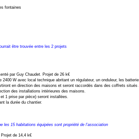
nes fontaines
urrait être trouvée entre les 2 projets
ésenté par Guy Chaudet. Projet de 26 k€
2400 W avec local technique abritant un régulateur, un onduleur, les batteries 
iront en direction des maisons et seront raccordés dans des coffrets situés à l
ction des installations intérieures des maisons.
 1 prise par pièce) seront installées.
nt la durée du chantier.
e les 15 habitations équipées sont propriété de l’association
 Projet de 14,4 k€