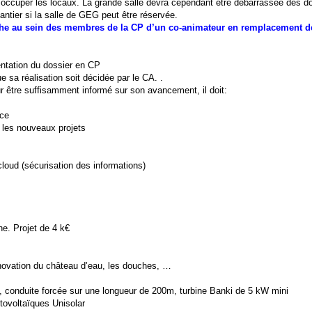
occuper les locaux. La grande salle devra cependant être débarrassée des dos
Plantier si la salle de GEG peut être réservée.
he au sein des membres de la CP d’un co-animateur en remplacement de
ntation du dossier en CP
sa réalisation soit décidée par le CA. .
r être suffisamment informé sur son avancement, il doit:
nce
les nouveaux projets
cloud (sécurisation des informations)
aine. Projet de 4 k€
rénovation du château d’eau, les douches, …
u, conduite forcée sur une longueur de 200m, turbine Banki de 5 kW mini
otovoltaïques Unisolar