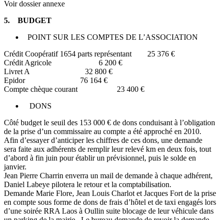
Voir dossier annexe
5. BUDGET
POINT SUR LES COMPTES DE L’ASSOCIATION
Crédit Coopératif 1654 parts représentant 25 376 €
Crédit Agricole 6 200 €
Livret A 32 800 €
Epidor 76 164 €
Compte chèque courant 23 400 €
DONS
Côté budget le seuil des 153 000 € de dons conduisant à l’obligation
de la prise d’un commissaire au compte a été approché en 2010.
Afin d’essayer d’anticiper les chiffres de ces dons, une demande
sera faite aux adhérents de remplir leur relevé km en deux fois, tout
d’abord à fin juin pour établir un prévisionnel, puis le solde en
janvier.
Jean Pierre Charrin enverra un mail de demande à chaque adhérent,
Daniel Labeye pilotera le retour et la comptabilisation.
Demande Marie Flore, Jean Louis Charlot et Jacques Fort de la prise
en compte sous forme de dons de frais d’hôtel et de taxi engagés lors
d’une soirée RRA Laos à Oullin suite blocage de leur véhicule dans
un parking de la mairie. Le bureau demande de revoir la demande